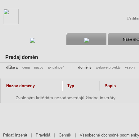
Prihlá
Predaj domén
dĺžka
cena
názov
aktuálnosť
domény
webové projekty
všetky
Názov domény
Typ
Popis
Zvoleným kritériám nezodpovedajú žiadne inzeráty
Pridať inzerát
|
Pravidlá
|
Cenník
|
Všeobecné obchodné podmienk