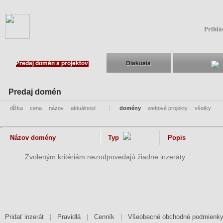
Prihlá
Predaj domén
dĺžka
cena
názov
aktuálnosť
domény
webové projekty
všetky
Názov domény
Typ
Popis
Zvoleným kritériám nezodpovedajú žiadne inzeráty
Pridať inzerát
|
Pravidlá
|
Cenník
|
Všeobecné obchodné podmienk