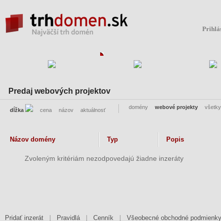
Prihlá
Predaj webových projektov
domény
webové projekty
všetky
dĺžka
cena
názov
aktuálnosť
Názov domény
Typ
Popis
Zvoleným kritériám nezodpovedajú žiadne inzeráty
Pridať inzerát
|
Pravidlá
|
Cenník
|
Všeobecné obchodné podmienk