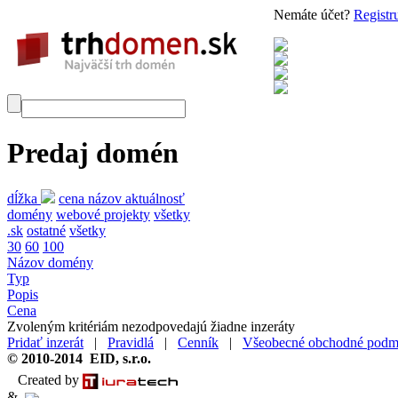
Nemáte účet?
Registru
Predaj domén
dĺžka
cena
názov
aktuálnosť
domény
webové projekty
všetky
.sk
ostatné
všetky
30
60
100
Názov domény
Typ
Popis
Cena
Zvoleným kritériám nezodpovedajú žiadne inzeráty
Pridať inzerát
|
Pravidlá
|
Cenník
|
Všeobecné obchodné podm
© 2010-2014 EID, s.r.o.
Created by
&